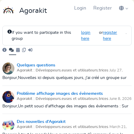
Login
Register
Agorakit
If you want to participate in this
login
or
register
.
group
here
here
Quelques questions
Agorakit : Développeurs.euses et utilisateurs.trices
July 27,
2026 5:44 AM
Bonjour,Nouvelles ici depuis quelques jours, j'ai créé un groupe sur
l'Agora partagée que j'utilise sur mon téléphone. Je découvre les
possibilités...
Problème affichage images des évènements
Agorakit : Développeurs.euses et utilisateurs.trices
June 8, 2026
9:56 AM
Bonjour,Un petit souci d'affichage des images des évènements : Sur
la page avec tous les évènements ou la page de l'évènement : pas
d'image et just...
Des nouvelles d'Agorakit
Agorakit : Développeurs.euses et utilisateurs.trices
March 21,
2026 7:25 AM