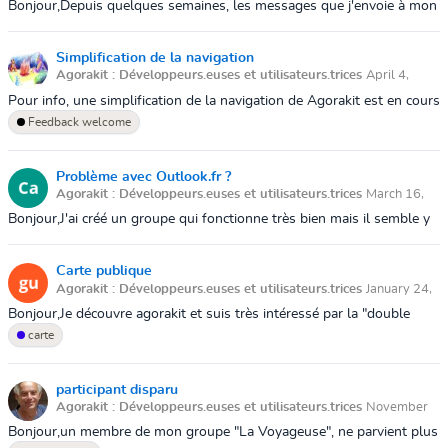
Bonjour,Depuis quelques semaines, les messages que j'envoie à mon
groupe arrivent en double sur les boîtes mail des membres.Pouvez-
vous m'aider ?
Simplification de la navigation
Agorakit : Développeurs.euses et utilisateurs.trices
April 4,
2025 11:39 AM
Pour info, une simplification de la navigation de Agorakit est en cours
de discussion ici : https://github.com/agorakit/agorakit/issues/562Si
Feedback welcome
vous ...
Problème avec Outlook.fr ?
Agorakit : Développeurs.euses et utilisateurs.trices
March 16,
2025 1:22 PM
Bonjour,J'ai créé un groupe qui fonctionne très bien mais il semble y
avoir un problème avec les membres qui ont une adresse mail
outlook. En effet...
Carte publique
Agorakit : Développeurs.euses et utilisateurs.trices
January 24,
2025 1:09 PM
Bonjour,Je découvre agorakit et suis très intéressé par la "double
fonctionnalité" agenda+carte... or il semble que la carte ne soit pas
carte
accessible...
participant disparu
Agorakit : Développeurs.euses et utilisateurs.trices
November
25, 2024 9:39 AM
Bonjour,un membre de mon groupe "La Voyageuse", ne parvient plus