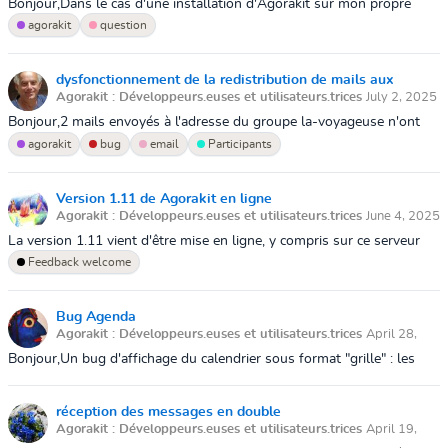
Bonjour,Dans le cas d'une installation d'Agorakit sur mon propre
hébergement, en utilisant la version Github, quelle serait la
agorakit
question
procédure pour expo...
dysfonctionnement de la redistribution de mails aux
Agorakit : Développeurs.euses et utilisateurs.trices
July 2, 2025
participants
4:26 PM
Bonjour,2 mails envoyés à l'adresse du groupe la-voyageuse n'ont
pas été redistribués à tous les participants.Est-ce qu'il y aurait un
agorakit
bug
email
Participants
dysfonctionn...
Version 1.11 de Agorakit en ligne
Agorakit : Développeurs.euses et utilisateurs.trices
June 4, 2025
10:25 AM
La version 1.11 vient d'être mise en ligne, y compris sur ce serveur
partagé. Celle-ci propose une interface utilisateur.trice beaucoup plus
Feedback welcome
simple...
Bug Agenda
Agorakit : Développeurs.euses et utilisateurs.trices
April 28,
2025 2:47 PM
Bonjour,Un bug d'affichage du calendrier sous format "grille" : les
évènements ne s'affichent pas et je ne peux pas changer de
moishttps://app.agor...
réception des messages en double
Agorakit : Développeurs.euses et utilisateurs.trices
April 19,
2025 10:20 AM