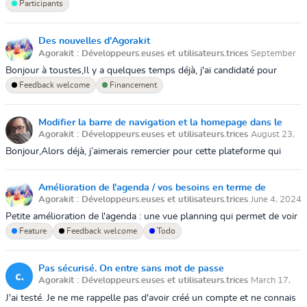
à se connecter, suite à une "fausse manip" d'après lui. Ses données
Participants
de participant...
Des nouvelles d'Agorakit
Agorakit : Développeurs.euses et utilisateurs.trices
September
27, 2024 7:50 PM
Bonjour à toustes,Il y a quelques temps déjà, j'ai candidaté pour
recevoir un subside afin d'être rémunéré pour travailler sur Agorakit à
Feedback welcome
Financement
la fondat...
Modifier la barre de navigation et la homepage dans le
Agorakit : Développeurs.euses et utilisateurs.trices
August 23,
panel admin ?
2024 2:42 PM
Bonjour,Alors déjà, j’aimerais remercier pour cette plateforme qui
correspond *quasi* parfaitement à mes besoins. (:Dans l’asbl pour
laquelle je tr...
Amélioration de l'agenda / vos besoins en terme de
Agorakit : Développeurs.euses et utilisateurs.trices
June 4, 2024
récurence d'événements
6:42 PM
Petite amélioration de l'agenda : une vue planning qui permet de voir
tous les éléments du mois en cours + navigation dans les
Feature
Feedback welcome
Todo
mois.Bientôt : possi...
Pas sécurisé. On entre sans mot de passe
Agorakit : Développeurs.euses et utilisateurs.trices
March 17,
2024 11:19 AM
J'ai testé. Je ne me rappelle pas d'avoir créé un compte et ne connais