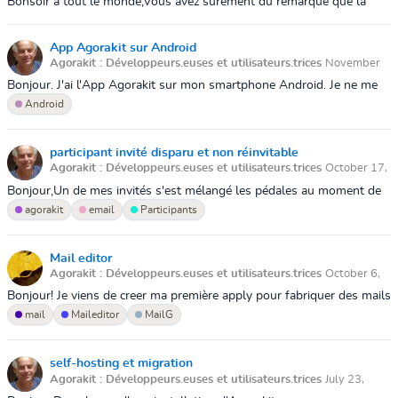
Bonsoir à tout le monde,Vous avez surement dû remarqué que la
plateforme évolue moins ces derniers temps. La raison est simple : je
viens d'avoir u...
App Agorakit sur Android
Agorakit : Développeurs.euses et utilisateurs.trices
November
7, 2025 12:41 PM
Bonjour. J'ai l'App Agorakit sur mon smartphone Android. Je ne me
rappelle plus comment je l'ai installée. Où peut-on la trouver pour
Android
l'installer ?...
participant invité disparu et non réinvitable
Agorakit : Développeurs.euses et utilisateurs.trices
October 17,
2025 10:15 AM
Bonjour,Un de mes invités s'est mélangé les pédales au moment de
l'inscription. Je ne le trouve pas et si j'essaie de l'inviter à nouveau,
agorakit
email
Participants
l'erreur...
Mail editor
Agorakit : Développeurs.euses et utilisateurs.trices
October 6,
2025 10:57 AM
Bonjour! Je viens de creer ma première apply pour fabriquer des mails
stylés ! Si vous voulez des options en plus dites le moi , aidez-moi a
mail
Maileditor
MailG
rendre...
self-hosting et migration
Agorakit : Développeurs.euses et utilisateurs.trices
July 23,
2025 3:23 PM