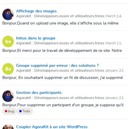
pas le mot de passe. Je clique sur mot de passe oublié. Je reçois un
lien pa...
Affichage des images
Agorakit : Développeurs.euses et utilisateurs.trices
March 14,
2024 10:31 AM
Bonjour,Quand on upload une image, elle s'affiche sous la même
forme qu'un fichier d'un autre type (pdf ou autre).Serait-il possible
(lorsque ce so...
Intrus dans le groupe
Agorakit : Développeurs.euses et utilisateurs.trices
March 11,
2024 6:47 PM
Bonjour,Et merci pour le travail de développement de ce site. Notre
groupe est très content de cette solution de
discussion/organisation.Je démarre...
Groupe supprimé par erreur : des solutions ?
Agorakit : Développeurs.euses et utilisateurs.trices
January 22,
2024 4:41 PM
Bonjour, En souhaitant supprimer un fil de discussion, j'ai supprimé
le groupe de l'association Les brèches. Y a t'il des solutions pour
récupérer ...
Gestion des participants
Agorakit : Développeurs.euses et utilisateurs.trices
January 22,
2024 8:58 AM
Bonjour,Pour supprimer un participant d'un groupe, je suppose qu'il
faut cliquer sur "Si vous souhaitez quitter ce groupe, Cliquez ici". Est-
bug
Todo
ce que...
Coupler AgoraKit à un site WordPress