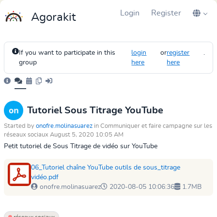
Login
Register
Agorakit
If you want to participate in this
login
or
register
.
group
here
here
Tutoriel Sous Titrage YouTube
Started by
onofre.molinasuarez
in Communiquer et faire campagne sur les
réseaux sociaux August 5, 2020 10:05 AM
Petit tutoriel de Sous Titrage de vidéo sur YouTube
06_Tutoriel chaîne YouTube outils de sous_titrage
vidéo.pdf
onofre.molinasuarez
2020-08-05 10:06:36
1.7MB