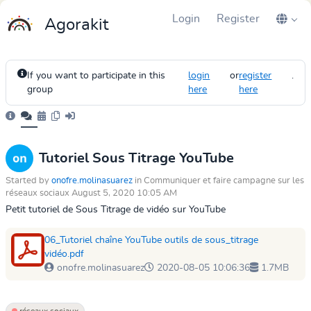
Login
Register
Agorakit
If you want to participate in this
login
or
register
.
group
here
here
Tutoriel Sous Titrage YouTube
Started by
onofre.molinasuarez
in Communiquer et faire campagne sur les
réseaux sociaux August 5, 2020 10:05 AM
Petit tutoriel de Sous Titrage de vidéo sur YouTube
06_Tutoriel chaîne YouTube outils de sous_titrage
vidéo.pdf
onofre.molinasuarez
2020-08-05 10:06:36
1.7MB