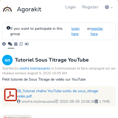
Login
Register
Agorakit
If you want to participate in this
login
or
register
.
group
here
here
Tutoriel Sous Titrage YouTube
Started by
onofre.molinasuarez
in Communiquer et faire campagne sur les
réseaux sociaux August 5, 2020 10:05 AM
Petit tutoriel de Sous Titrage de vidéo sur YouTube
06_Tutoriel chaîne YouTube outils de sous_titrage
vidéo.pdf
onofre.molinasuarez
2020-08-05 10:06:36
1.7MB