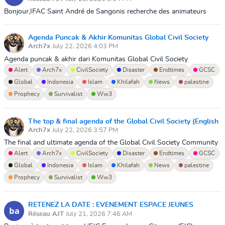
Bonjour,IFAC Saint André de Sangonis recherche des animateurs
pour l’accueil péri et extrascolaire :10 postes à pourvoir en CDDU.Si
vous correspond...
Agenda Puncak & Akhir Komunitas Global Civil Society
Arch7x
July 22, 2026 4:03 PM
(Bahasa Indonesia) ini penting!!🚨
Agenda puncak & akhir dari Komunitas Global Civil Society
Community di akhir zaman ini adalah.- Menyerukan Masyarakat
Alert
Arch7x
CivilSociety
Disaster
Endtimes
GCSC
Global untuk dekat kepada All...
Global
Indonesia
Islam
Khilafah
News
palestine
Prophecy
Survivalist
Ww3
The top & final agenda of the Global Civil Society (English
Arch7x
July 22, 2026 3:57 PM
Language) is important!! 🚨
The final and ultimate agenda of the Global Civil Society Community
in these end times is:- Calling on the global community to draw
Alert
Arch7x
CivilSociety
Disaster
Endtimes
GCSC
closer to Allah...
Global
Indonesia
Islam
Khilafah
News
palestine
Prophecy
Survivalist
Ww3
RETENEZ LA DATE : EVENEMENT ESPACE JEUNES
Réseau AJT
July 21, 2026 7:46 AM
CITOYENS PIERRESVIVES "Forum logement des jeunes "