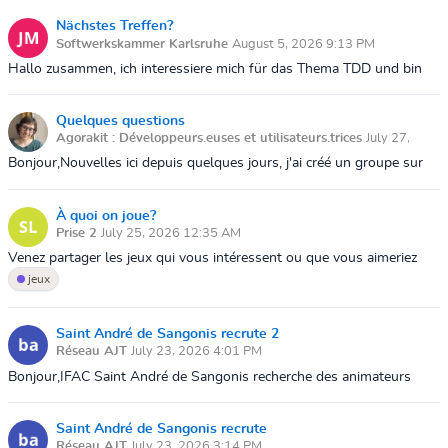
reply. Is this...
Nächstes Treffen?
Softwerkskammer Karlsruhe
August 5, 2026 9:13 PM
Hallo zusammen, ich interessiere mich für das Thema TDD und bin
darüber auf diese Gruppe gestossen. Es würde mich freuen wenn es
mal wieder ein Tre...
Quelques questions
Agorakit : Développeurs.euses et utilisateurs.trices
July 27,
2026 5:44 AM
Bonjour,Nouvelles ici depuis quelques jours, j'ai créé un groupe sur
l'Agora partagée que j'utilise sur mon téléphone. Je découvre les
possibilités...
À quoi on joue?
Prise 2
July 25, 2026 12:35 AM
Venez partager les jeux qui vous intéressent ou que vous aimeriez
partager.Voici une liste (partielle) des jeux disponibles sur demande.
jeux
On peut vo...
Saint André de Sangonis recrute 2
Réseau AJT
July 23, 2026 4:01 PM
Bonjour,IFAC Saint André de Sangonis recherche des animateurs
pour l’accueil péri et extrascolaire :2 postes à pourvoir en CDI.Si vous
correspondez...
Saint André de Sangonis recrute
Réseau AJT
July 23, 2026 3:14 PM