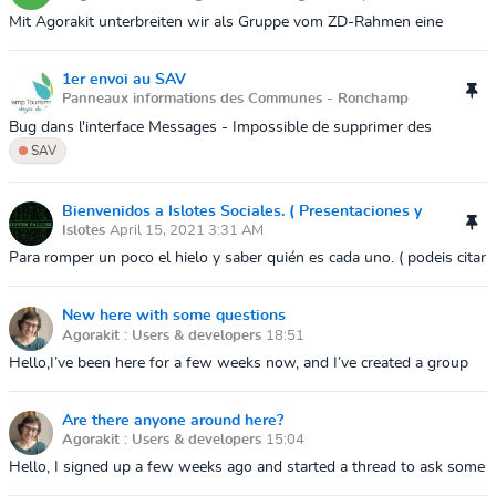
PM
Mit Agorakit unterbreiten wir als Gruppe vom ZD-Rahmen eine
Möglichkeit, die Region zu vernetzen, und ZukunftsDesign als
Kompetenz darzustellen. Wi...
1er envoi au SAV
Panneaux informations des Communes - Ronchamp
Tourisme
September 23, 2021 5:50 PM
Bug dans l'interface Messages - Impossible de supprimer des
messages obsolètes.Coipe écran du message envoyé.f:14947
SAV
Bienvenidos a Islotes Sociales. ( Presentaciones y
Islotes
April 15, 2021 3:31 AM
Saludos Geográficos. )UN saludo a tod@s
Para romper un poco el hielo y saber quién es cada uno. ( podeis citar
comentarios de otr@s usuari@s añadiendo el ( @ ) delante y a
continuación es...
New here with some questions
Agorakit : Users & developers
18:51
Hello,I’ve been here for a few weeks now, and I’ve created a group
on the Shared Agora app that I use on my phone. I’m exploring what
it can do and...
Are there anyone around here?
Agorakit : Users & developers
15:04
Hello, I signed up a few weeks ago and started a thread to ask some
questions in the French-speaking group, but I haven’t received a