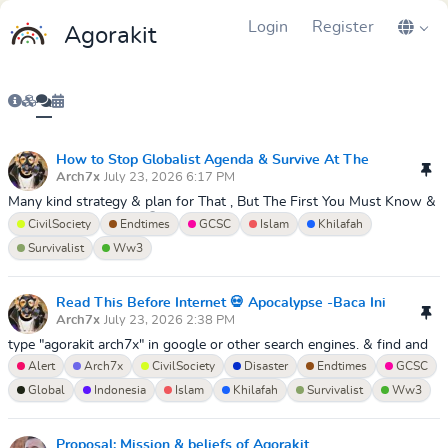
Login
Register
Agorakit
How to Stop Globalist Agenda & Survive At The
Arch7x
July 23, 2026 6:17 PM
Endtimes Era's Now?!? 💡
Many kind strategy & plan for That , But The First You Must Know &
Save My Circles Hubs.👇I am Maskugatiger a.k.a Cybernetwalker- The
CivilSociety
Endtimes
GCSC
Islam
Khilafah
Highest Leade...
Survivalist
Ww3
Read This Before Internet 💀 Apocalypse -Baca Ini
Arch7x
July 23, 2026 2:38 PM
Sebelum Kiamat Internet
type "agorakit arch7x" in google or other search engines. & find and
join my mailing list group "arch7x" . I have never combined my hub
Alert
Arch7x
CivilSociety
Disaster
Endtimes
GCSC
circle lin...
Global
Indonesia
Islam
Khilafah
Survivalist
Ww3
Proposal: Mission & beliefs of Agorakit