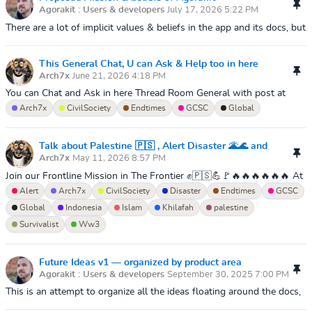
Agorakit : Users & developers
July 17, 2026 5:22 PM
There are a lot of implicit values & beliefs in the app and its docs, but
I think it would be helpful to make them explicit. I'm putting forward
th...
This General Chat, U can Ask & Help too in here
Arch7x
June 21, 2026 4:18 PM
You can Chat and Ask in here Thread Room General with post at
Comments Box on Bottom This Thread :) ⏬
Arch7x
CivilSociety
Endtimes
GCSC
Global
Talk about Palestine 🇵🇸 , Alert Disaster 🌋🌊 and
Arch7x
May 11, 2026 8:57 PM
Urgent Situations Global Now📡🚨⚠️
Join our Frontline Mission in The Frontier ✊🇵🇸💪🚩🔥🔥🔥🔥🔥🔥 At
Border Land 🚨🚧🛢️⛽You can Talk and Ask about Palestine, Update
Alert
Arch7x
CivilSociety
Disaster
Endtimes
GCSC
Alert Disaster ...
Global
Indonesia
Islam
Khilafah
palestine
Survivalist
Ww3
Future Ideas v1 — organized by product area
Agorakit : Users & developers
September 30, 2025 7:00 PM
This is an attempt to organize all the ideas floating around the docs,
roadmap, and issues into one place. This isn't where to prioritize