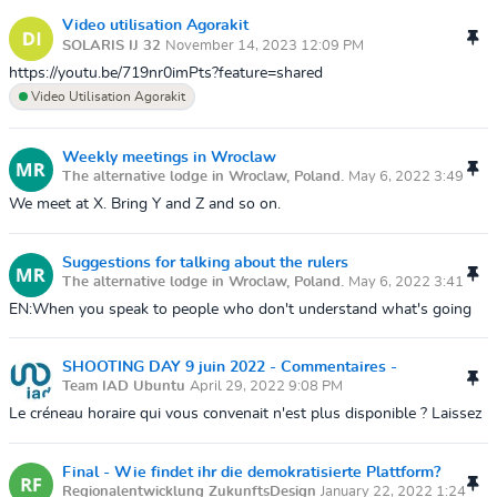
things, i...
Video utilisation Agorakit
SOLARIS IJ 32
November 14, 2023 12:09 PM
https://youtu.be/719nr0imPts?feature=shared
Video Utilisation Agorakit
Weekly meetings in Wroclaw
The alternative lodge in Wroclaw, Poland.
May 6, 2022 3:49
PM
We meet at X. Bring Y and Z and so on.
Suggestions for talking about the rulers
The alternative lodge in Wroclaw, Poland.
May 6, 2022 3:41
PM
EN:When you speak to people who don't understand what's going
on, you can use some of the following tricks to win their trust.Use
your physical bod...
SHOOTING DAY 9 juin 2022 - Commentaires -
Team IAD Ubuntu
April 29, 2022 9:08 PM
Requêtes plage horaire et disponibilité
Le créneau horaire qui vous convenait n'est plus disponible ? Laissez
vos dispos et créneaux sur un prochain jeudi du mois, afin
d'organiser d'autr...
Final - Wie findet ihr die demokratisierte Plattform?
Regionalentwicklung ZukunftsDesign
January 22, 2022 1:24
Lasst es uns hier wissen!