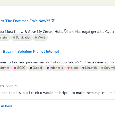
 At The Endtimes Era's Now?!? 💡
 You Must Know & Save My Circles Hubs.👇I am Maskugatiger a.k.a Cyber
ilafah
Survivalist
Ww3
 -Baca Ini Sebelum Kiamat Internet
nes. & find and join my mailing list group "arch7x" . I have never combin
dtimes
GCSC
Global
Indonesia
Islam
Khilafah
Survival
2026 5:22 PM
p and its docs, but I think it would be helpful to make them explicit. I'm 
 in here