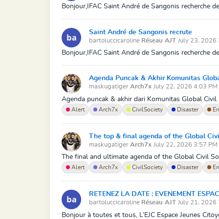
Bonjour,IFAC Saint André de Sangonis recherche des 
Saint André de Sangonis recrute
bartoluccicaroline
Réseau AJT
July 23, 2026
Bonjour,IFAC Saint André de Sangonis recherche des 
Agenda Puncak & Akhir Komunitas Global 
maskugatiger
Arch7x
July 22, 2026 4:03 PM
Agenda puncak & akhir dari Komunitas Global Civil 
Alert
Arch7x
CivilSociety
Disaster
En
The top & final agenda of the Global Civi
maskugatiger
Arch7x
July 22, 2026 3:57 PM
The final and ultimate agenda of the Global Civil S
Alert
Arch7x
CivilSociety
Disaster
En
RETENEZ LA DATE : EVENEMENT ESPACE 
bartoluccicaroline
Réseau AJT
July 21, 2026
Bonjour à toutes et tous, L’EJC Espace Jeunes Citoye