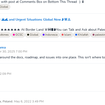
l with post at Comments Box on Bottom This Thread :) ⏬
Global
er 🌋🌊 and Urgent Situations Global Now📡🚨⚠️
🔥🔥🔥🔥🔥🔥 At Border Land 🚨🚧🛢️⛽You can Talk and Ask about Palesti
dtimes
GCSC
Global
Indonesia
Islam
Khilafah
palesti
area
r 30, 2025 7:00 PM
around the docs, roadmap, and issues into one place. This isn't where to pr
2:09 PM
w, Poland.
May 6, 2022 3:49 PM