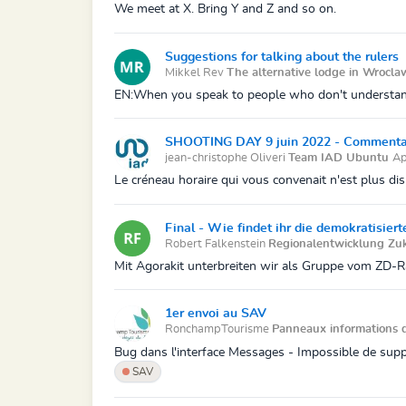
We meet at X. Bring Y and Z and so on.
Suggestions for talking about the rulers
Mikkel Rev
The alternative lodge in Wrocla
EN:When you speak to people who don't understand w
SHOOTING DAY 9 juin 2022 - Commentaire
jean-christophe Oliveri
Team IAD Ubuntu
Ap
Le créneau horaire qui vous convenait n'est plus dis
Final - Wie findet ihr die demokratisiert
Robert Falkenstein
Regionalentwicklung Zu
Mit Agorakit unterbreiten wir als Gruppe vom ZD-Ra
1er envoi au SAV
RonchampTourisme
Panneaux informations
Bug dans l'interface Messages - Impossible de su
SAV