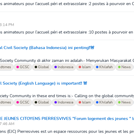
animateurs pour l’accueil péri et extrascolaire :2 postes à pourvoir en C
 3:14 PM
animateurs pour l’accueil péri et extrascolaire :10 postes à pourvoir e
Civil Society (Bahasa Indonesia) ini penting!!🚨
Society Community di akhir zaman ini adalah.- Menyerukan Masyarakat G
dtimes
GCSC
Global
Indonesia
Islam
Khilafah
News
l Society (English Language) is important!! 🚨
ociety Community in these end times is:- Calling on the global community 
dtimes
GCSC
Global
Indonesia
Islam
Khilafah
News
JEUNES CITOYENS PIERRESVIVES "Forum logement des jeunes " le
 7:46 AM
ns (EJC) Pierresvives est un espace ressources pour les jeunes et les pro