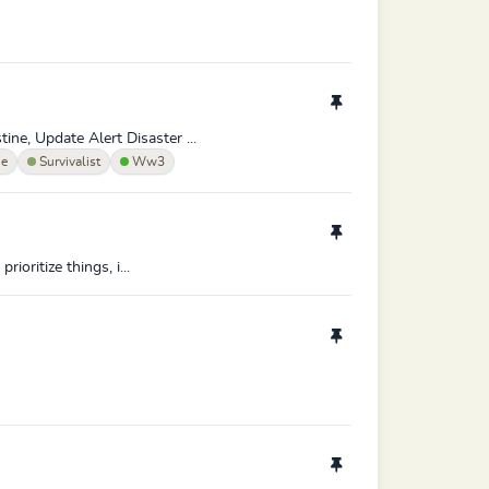
ne, Update Alert Disaster ...
ne
Survivalist
Ww3
ioritize things, i...