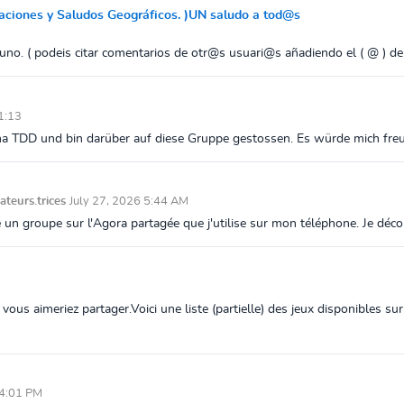
ntaciones y Saludos Geográficos. )UN saludo a tod@s
uno. ( podeis citar comentarios de otr@s usuari@s añadiendo el ( @ ) dela
1:13
ma TDD und bin darüber auf diese Gruppe gestossen. Es würde mich freu
ateurs.trices
July 27, 2026 5:44 AM
é un groupe sur l'Agora partagée que j'utilise sur mon téléphone. Je découv
vous aimeriez partager.Voici une liste (partielle) des jeux disponibles su
 4:01 PM