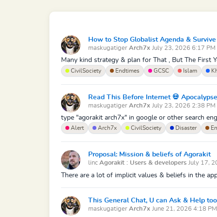
How to Stop Globalist Agenda & Survive
maskugatiger
Arch7x
July 23, 2026 6:17 PM
Many kind strategy & plan for That , But The First
CivilSociety
Endtimes
GCSC
Islam
Kh
Read This Before Internet 💀 Apocalypse
maskugatiger
Arch7x
July 23, 2026 2:38 PM
type "agorakit arch7x" in google or other search engi
Alert
Arch7x
CivilSociety
Disaster
En
Proposal: Mission & beliefs of Agorakit
linc
Agorakit : Users & developers
July 17, 
There are a lot of implicit values & beliefs in the ap
This General Chat, U can Ask & Help too
maskugatiger
Arch7x
June 21, 2026 4:18 PM