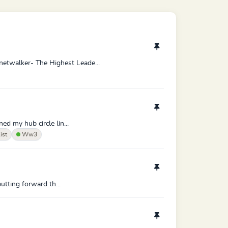
netwalker- The Highest Leade...
ed my hub circle lin...
ist
Ww3
putting forward th...