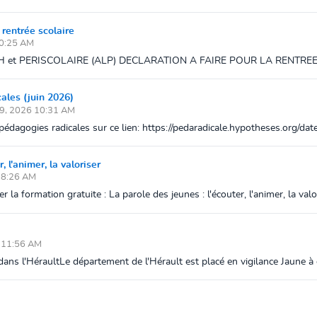
rentrée scolaire
10:25 AM
’ALSH et PERISCOLAIRE (ALP) DECLARATION A FAIRE POUR LA RENTREE 20
cales (juin 2026)
29, 2026 10:31 AM
pédagogies radicales sur ce lien: https://pedaradicale.hypotheses.org/dat
 l'animer, la valoriser
 8:26 AM
 formation gratuite : La parole des jeunes : l'écouter, l'animer, la valo
6 11:56 AM
dans l'HéraultLe département de l'Hérault est placé en vigilance Jaune à c