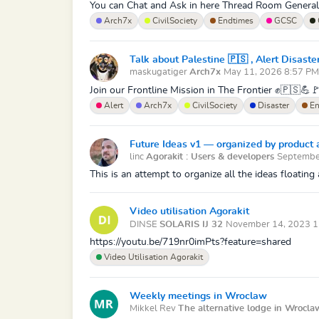
You can Chat and Ask in here Thread Room Genera
Arch7x
CivilSociety
Endtimes
GCSC
Talk about Palestine 🇵🇸 , Alert Disast
maskugatiger
Arch7x
May 11, 2026 8:57 PM
Join our Frontline Mission in The Frontier ✊🇵🇸💪
Alert
Arch7x
CivilSociety
Disaster
En
Future Ideas v1 — organized by product 
linc
Agorakit : Users & developers
Septembe
This is an attempt to organize all the ideas floating 
Video utilisation Agorakit
DINSE
SOLARIS IJ 32
November 14, 2023 1
https://youtu.be/719nr0imPts?feature=shared
Video Utilisation Agorakit
Weekly meetings in Wroclaw
Mikkel Rev
The alternative lodge in Wrocla