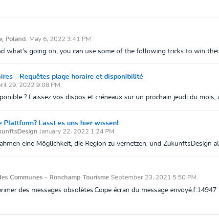
w, Poland.
May 6, 2022 3:41 PM
hat's going on, you can use some of the following tricks to win their 
s - Requêtes plage horaire et disponibilité
ril 29, 2022 9:08 PM
ponible ? Laissez vos dispos et créneaux sur un prochain jeudi du mois, af
e Plattform? Lasst es uns hier wissen!
kunftsDesign
January 22, 2022 1:24 PM
hmen eine Möglichkeit, die Region zu vernetzen, und ZukunftsDesign al
 des Communes - Ronchamp Tourisme
September 23, 2021 5:50 PM
pprimer des messages obsolètes.Coipe écran du message envoyé.f:14947