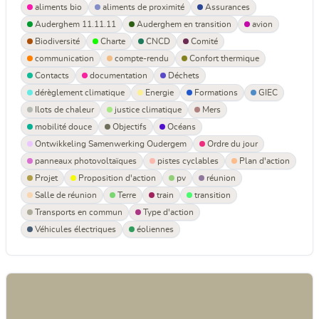
aliments bio
aliments de proximité
Assurances
Auderghem 11.11.11
Auderghem en transition
avion
Biodiversité
Charte
CNCD
Comité
communication
compte-rendu
Confort thermique
Contacts
documentation
Déchets
dérèglement climatique
Energie
Formations
GIEC
Ilots de chaleur
justice climatique
Mers
mobilité douce
Objectifs
Océans
Ontwikkeling Samenwerking Oudergem
Ordre du jour
panneaux photovoltaïques
pistes cyclables
Plan d'action
Projet
Proposition d'action
pv
réunion
Salle de réunion
Terre
train
transition
Transports en commun
Type d'action
Véhicules électriques
éoliennes