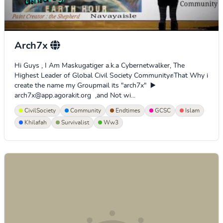
Arch7x
Hi Guys , I Am Maskugatiger a.k.a Cybernetwalker, The
Highest Leader of Global Civil Society Community✊That Why i
create the name my Groupmail its "arch7x" ▶️
arch7x@app.agorakit.org ,and Not wi...
CivilSociety
Community
Endtimes
GCSC
Islam
Khilafah
Survivalist
Ww3