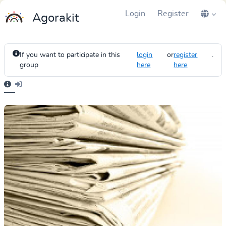
Login
Register
Agorakit
If you want to participate in this
login
or
register
.
group
here
here