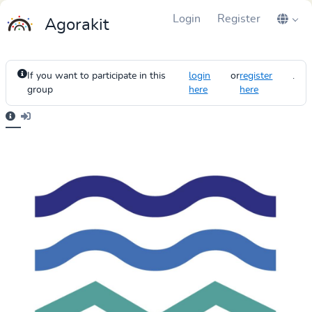
Login
Register
Agorakit
If you want to participate in this
login
or
register
.
group
here
here