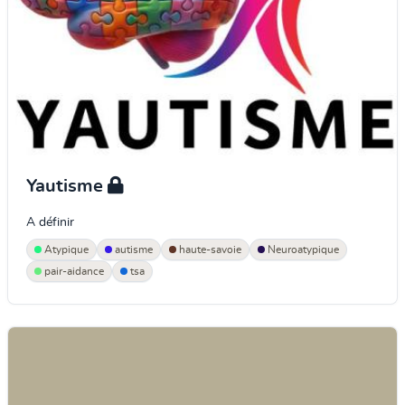
Yautisme
A définir
Atypique
autisme
haute-savoie
Neuroatypique
pair-aidance
tsa