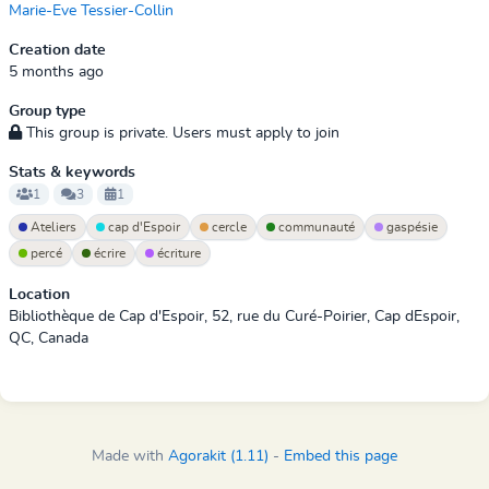
Marie-Eve Tessier-Collin
Creation date
5 months ago
Group type
This group is private. Users must apply to join
Stats & keywords
1
3
1
Ateliers
cap d'Espoir
cercle
communauté
gaspésie
percé
écrire
écriture
Location
Bibliothèque de Cap d'Espoir, 52, rue du Curé-Poirier, Cap dEspoir,
QC, Canada
Made with
Agorakit (1.11)
-
Embed this page