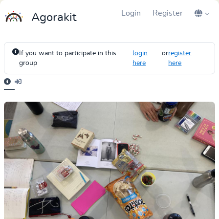
Login
Register
Agorakit
If you want to participate in this
login
or
register
.
group
here
here