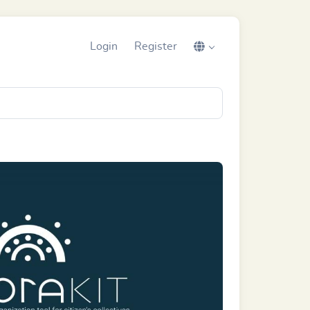
Login
Register