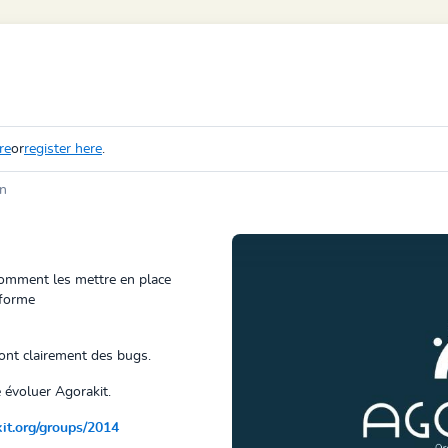
re
or
register here
.
in
comment les mettre en place
eforme
ont clairement des bugs.
 évoluer Agorakit.
kit.org/groups/2014