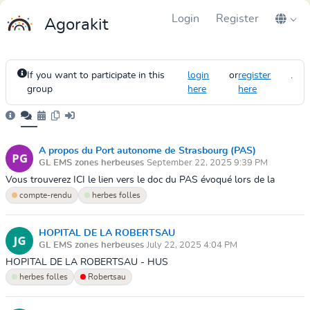
Login
Register
Agorakit
If you want to participate in this
login
or
register
.
group
here
here
A propos du Port autonome de Strasbourg (PAS)
GL EMS zones herbeuses
September 22, 2025 9:39 PM
Vous trouverez ICI le lien vers le doc du PAS évoqué lors de la
reunion du 22/09/2025
compte-rendu
herbes folles
HOPITAL DE LA ROBERTSAU
GL EMS zones herbeuses
July 22, 2025 4:04 PM
HOPITAL DE LA ROBERTSAU - HUS
herbes folles
Robertsau