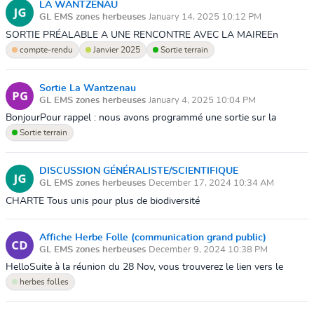
LA WANTZENAU
GL EMS zones herbeuses
January 14, 2025 10:12 PM
SORTIE PRÉALABLE A UNE RENCONTRE AVEC LA MAIREEn
présence de Thierry Seibert qui nous a indiqué des espaces mal gérés
compte-rendu
Janvier 2025
Sortie terrain
- le long de la bête de l'ill...
Sortie La Wantzenau
GL EMS zones herbeuses
January 4, 2025 10:04 PM
BonjourPour rappel : nous avons programmé une sortie sur la
Wantzenau ce samediJ'ai noté RDV à la salle Fil de l'eau pour
Sortie terrain
13h00.On essaie de covoi...
DISCUSSION GÉNÉRALISTE/SCIENTIFIQUE
GL EMS zones herbeuses
December 17, 2024 10:34 AM
CHARTE Tous unis pour plus de biodiversité
: https://demarches.strasbourg.eu/masques/charte-biodiversite/ÉTUDE
EVOLVILLE des étudiants de l'institu...
Affiche Herbe Folle (communication grand public)
GL EMS zones herbeuses
December 9, 2024 10:38 PM
HelloSuite à la réunion du 28 Nov, vous trouverez le lien vers le
document que je vous ai présenté.Pour rappel le but est d'avoir un
herbes folles
document à aff...