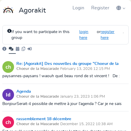
Login
Register
Agorakit
If you want to participate in this
login
or
register
.
group
here
here
Re: [Agorakit] Des nouvelles du groupe "Choeur de la
Choeur de la Mascarade
February 13, 2026 12:15 PM
Mascarade"
‌paysannes-paysans ! waouh quel beau rond de st vincent ! De :
"Choeur de la Mascarade" A : "cha.ve" Envoyé: jeudi 12 Février 2026
22:35 Objet...
Agenda
Choeur de la Mascarade
January 23, 2023 1:06 PM
BonjourSerait-il possible de mettre à jour l'agenda ? Car je ne sais
plus la date de la mascarade et je ne l'ai pas trouvé sur l'agenda dans
l"Agor...
rassemblement 18 décembre
Choeur de la Mascarade
December 15, 2022 10:38 AM