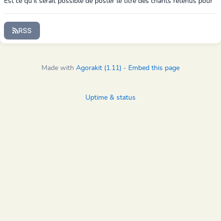
Est ce qu'il serait possible de poster le titre des chants retenus pour
les choristes qui souhaiteraient se joindre à ce rassemblement à
Paimpol (1...
RSS
Made with
Agorakit (1.11)
-
Embed this page
Uptime & status