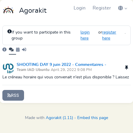
Login
Register
Agorakit
If you want to participate in this
login
or
register
.
group
here
here
SHOOTING DAY 9 juin 2022 - Commentaires -
Team IAD Ubuntu
April 29, 2022 9:08 PM
Requêtes plage horaire et disponibilité
Le créneau horaire qui vous convenait n'est plus disponible ? Laissez
vos dispos et créneaux sur un prochain jeudi du mois, afin
d'organiser d'autr...
RSS
Made with
Agorakit (1.11)
-
Embed this page