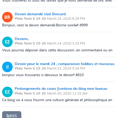
Vous trouverez ici tous les textes que je vous demande de lire, avec
les dates auxquelles je vous demande de les lire. Je remets dans
cette discuss...
Devoir demandé cloé Brocard
Philo Term S 19-20
March 24, 2020 6:29 PM
Bonjour, voici le devoir demandé.Bonne soiréef:4999
Devoirs.
Philo Term S 19-20
March 24, 2020 3:33 PM
Vous pourrez déposer dans cette discussion, en commentaire ou en
fichiers, tous les devoirs que je vous demande de rendre. Exemple :
pour le mardi ...
Devoir pour le mardi 24 , comparaison hobbes et rousseau
Philo Term S 19-20
March 21, 2020 5:34 PM
CHARON ilona
bonjour vous trouverez ci dessous le devoirf:4810
Prolongements du cours [contenu du blog mon bureau
Philo Term S 19-20
March 20, 2020 12:25 AM
umérique]
Ce blog vis à vous fournir une culture générale et philosophique en
lien avec le programme. Mais l'acquisition de cette culture ne repose
que sur l...
RSS