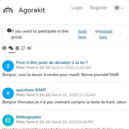
Login
Register
Agorakit
If you want to participate in this
login
or
register
.
group
here
here
Peut-il être juste de désobéir à la loi ?
Philo Term S 19-20
April 4, 2020 11:42 AM
Bonjour, voici le devoir à rendre pour mardi. Bonne journéef:5448
questions KANT
Philo Term S 19-20
March 31, 2020 11:33 AM
Bonjour Monsieur,Je n'ai pas vraiment compris le texte de Kant, selon
lui la loi doit être inconditionnelle mais alors pourquoi il dénonce le
fait ...
Bibliographie
Philo Term S 19-20
March 29, 2020 9:19 PM