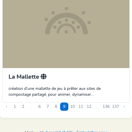
La Mallette
création d'une mallette de jeu à prêter aux sites de
compostage partagé, pour animer, dynamiser...
‹
1
2
...
6
7
8
9
10
11
12
...
136
137
›