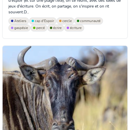
d'espoir (et sur une plage l'été), on se réunit, avec des idées de
jeux d'écriture. On écrit, on partage, on s'inspire et on rit
souvent.D...
Ateliers
cap d'Espoir
cercle
communauté
gaspésie
percé
écrire
écriture