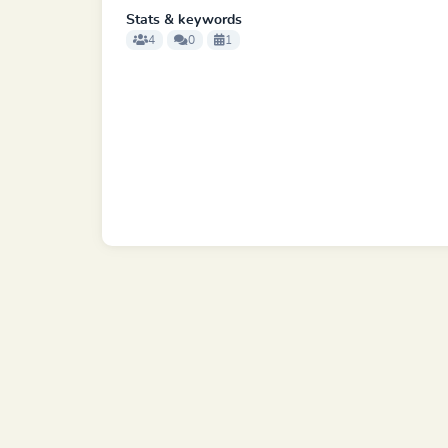
Stats & keywords
4
0
1