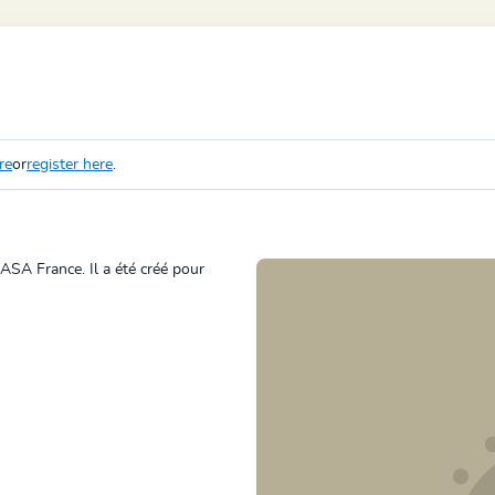
re
or
register here
.
ASA France. Il a été créé pour