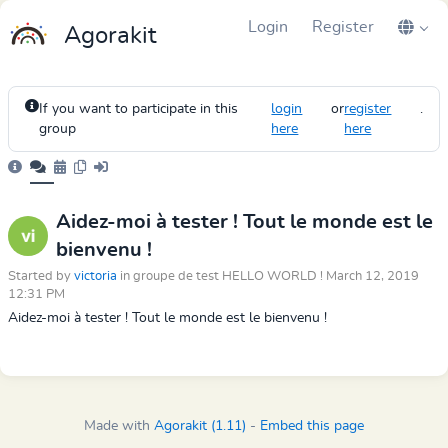
Login
Register
Agorakit
If you want to participate in this
login
or
register
.
group
here
here
Aidez-moi à tester ! Tout le monde est le
bienvenu !
Started by
victoria
in groupe de test HELLO WORLD ! March 12, 2019
12:31 PM
Aidez-moi à tester ! Tout le monde est le bienvenu !
Made with
Agorakit (1.11)
-
Embed this page