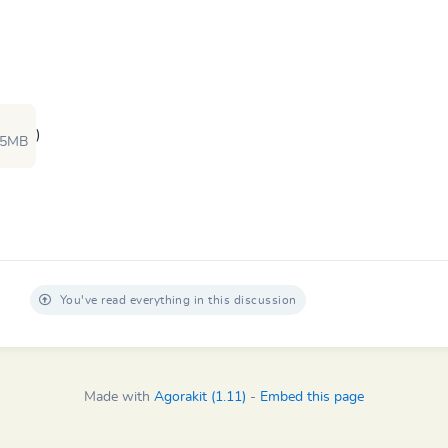
)
.5MB
You've read everything in this discussion
Made with
Agorakit (1.11)
-
Embed this page