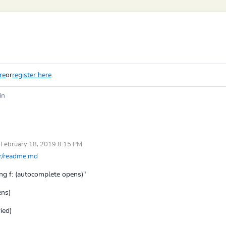
re
or
register here
.
in
 February 18, 2019 8:15 PM
er/readme.md
ng f: (autocomplete opens)
"
ens)
ied)