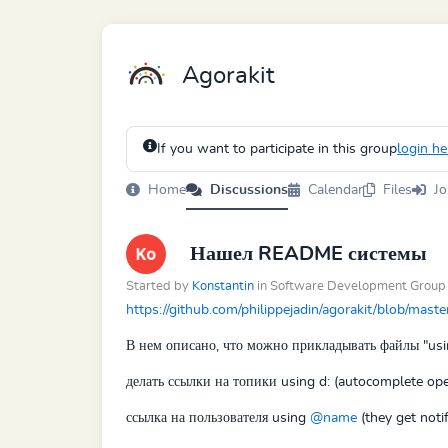
Agorakit
If you want to participate in this group
login he
Home
Discussions
Calendar
Files
Jo
Нашел README системы
Started by
Konstantin
in Software Development Group
https://github.com/philippejadin/agorakit/blob/mast
В нем описано, что можно прикладывать файлы "
usi
делать ссылки на топики
using d: (autocomplete op
ссылка на пользователя
using
@name
(they get notif