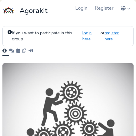
Login
Register
Agorakit
If you want to participate in this
login
or
register
.
group
here
here