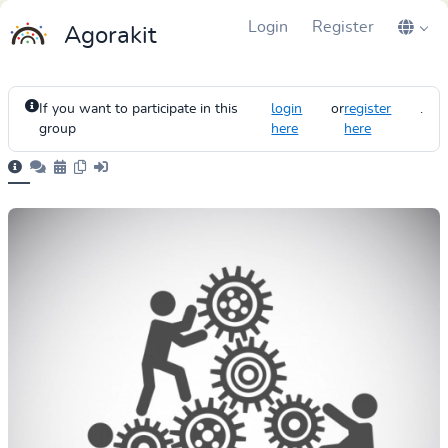
Login
Register
Agorakit
If you want to participate in this
login
or
register
.
group
here
here