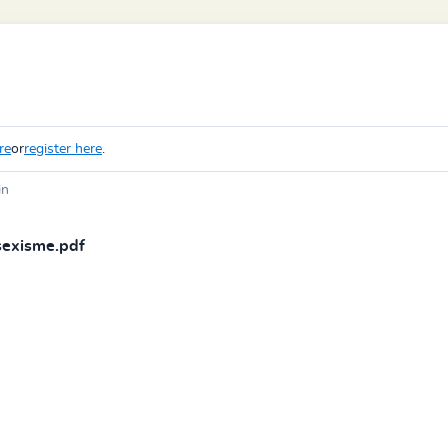
re
or
register here
.
in
isexisme.pdf