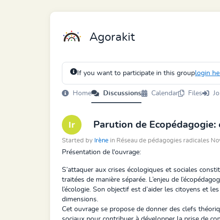
Agorakit
If you want to participate in this group
login he
Home
Discussions
Calendar
Files
Jo
Parution de Ecopédagogie: é
Started by
Irène
in Réseau de pédagogies radicales N
Présentation de l'ouvrage:
S’attaquer aux crises écologiques et sociales cons
traitées de manière séparée. L’enjeu de l’écopédagogi
l’écologie. Son objectif est d’aider les citoyens et 
dimensions.
Cet ouvrage se propose de donner des clefs théoriqu
sociaux pour contribuer à développer la prise de co