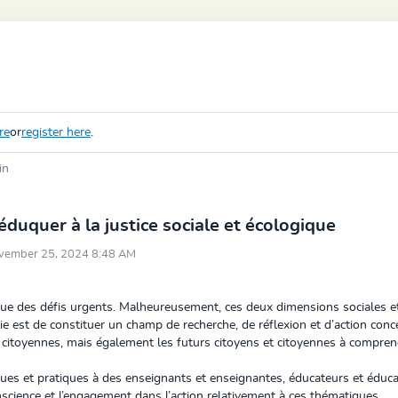
re
or
register here
.
in
duquer à la justice sociale et écologique
ovember 25, 2024 8:48 AM
titue des défis urgents. Malheureusement, ces deux dimensions sociales 
e est de constituer un champ de recherche, de réflexion et d’action concer
les citoyennes, mais également les futurs citoyens et citoyennes à compren
es et pratiques à des enseignants et enseignantes, éducateurs et éducat
nscience et l’engagement dans l’action relativement à ces thématiques.