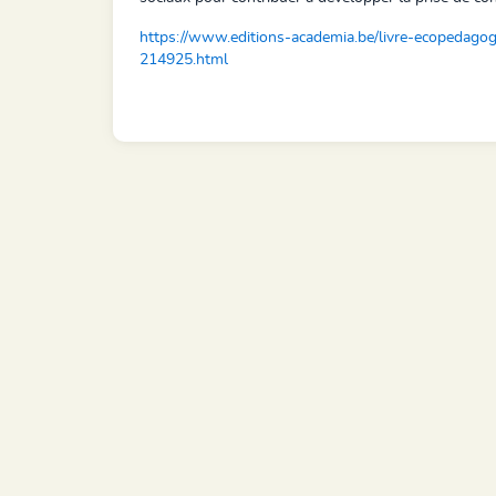
https://www.editions-academia.be/livre-ecopedago
214925.html