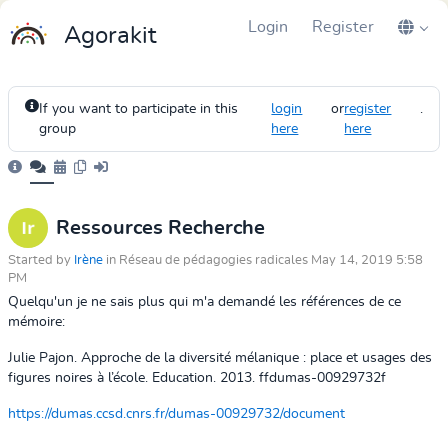
Login
Register
Agorakit
If you want to participate in this
login
or
register
.
group
here
here
Ressources Recherche
Started by
Irène
in Réseau de pédagogies radicales May 14, 2019 5:58
PM
Quelqu'un je ne sais plus qui m'a demandé les références de ce
mémoire:
Julie Pajon. Approche de la diversité mélanique : place et usages des
figures noires à l’école. Education. 2013. ffdumas-00929732f
https://dumas.ccsd.cnrs.fr/dumas-00929732/document