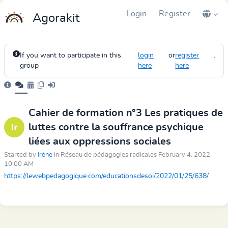
Login
Register
Agorakit
If you want to participate in this
login
or
register
.
group
here
here
Cahier de formation n°3 Les pratiques de
luttes contre la souffrance psychique
liées aux oppressions sociales
Started by
Irène
in Réseau de pédagogies radicales February 4, 2022
10:00 AM
https://lewebpedagogique.com/educationsdesoi/2022/01/25/638/