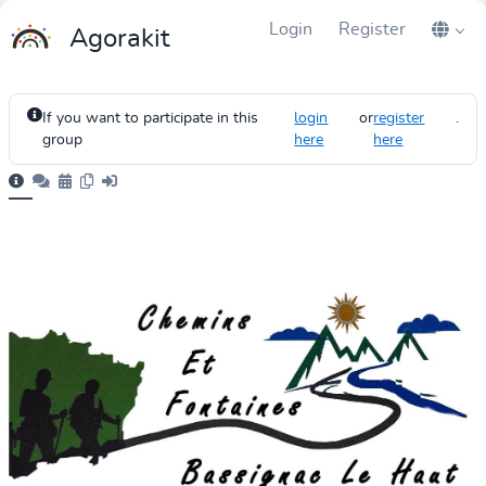
Login
Register
Agorakit
If you want to participate in this
login
or
register
.
group
here
here