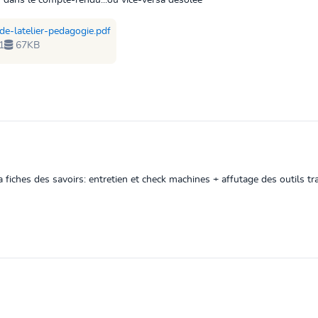
ion dans le compte-rendu...ou vice-versa désolée
de-latelier-pedagogie.pdf
1
67KB
la fiches des savoirs: entretien et check machines + affutage des outils t