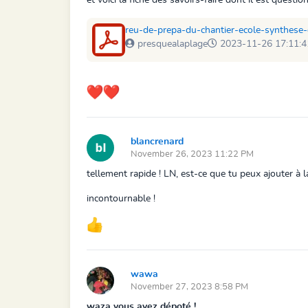
et voici la fiche des savoirs-faire dont il est quest
reu-de-prepa-du-chantier-ecole-synthese-
presquealaplage
2023-11-26 17:11:4
blancrenard
November 26, 2023 11:22 PM
tellement rapide ! LN, est-ce que tu peux ajouter à 
incontournable !
wawa
November 27, 2023 8:58 PM
waza vous avez dépoté !