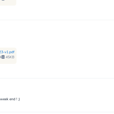
23-v1.pdf
4
45KB
 week end ! ;)