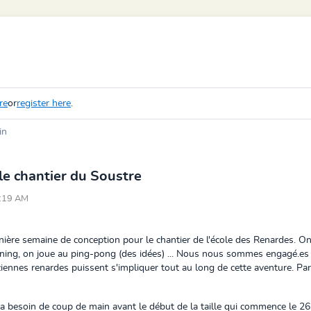
re
or
register here
.
in
le chantier du Soustre
9:19 AM
ère semaine de conception pour le chantier de l'école des Renardes. On 
anning, on joue au ping-pong (des idées) ... Nous nous sommes engagé.es a
nciennes renardes puissent s'impliquer tout au long de cette aventure. Par
 besoin de coup de main avant le début de la taille qui commence le 26