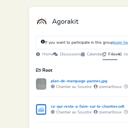
Agorakit
If you want to participate in this group
login he
Home
Discussions
Calendar
Files
Jo
Root
plan-de-marquage-pannes.jpg
Chantier au Soustre
zoemarlhoux
ce-qui-reste-a-faire-sur-le-chantier.odt
Chantier au Soustre
zoemarlhoux