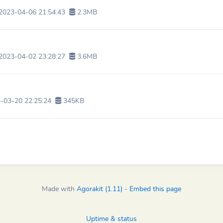
2023-04-06 21:54:43
2.3MB
2023-04-02 23:28:27
3.6MB
-03-20 22:25:24
345KB
Made with
Agorakit (1.11)
-
Embed this page
Uptime & status