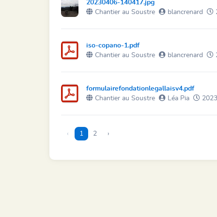
20230406-140417.jpg
Chantier au Soustre
blancrenard
iso-copano-1.pdf
Chantier au Soustre
blancrenard
formulairefondationlegallaisv4.pdf
Chantier au Soustre
Léa Pia
2023
‹
1
2
›