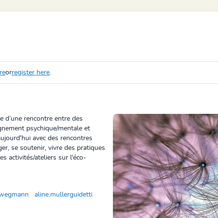
re
or
register here
.
e d’une rencontre entre des
gnement psychique/mentale et
aujourd'hui avec des rencontres
er, se soutenir, vivre des pratiques
 activités/ateliers sur l'éco-
.wegmann
aline.mullerguidetti