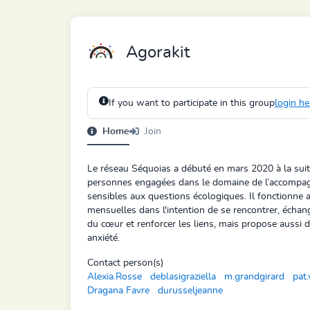
Agorakit
If you want to participate in this group
login he
Home
Join
Le réseau Séquoias a débuté en mars 2020 à la suit
personnes engagées dans le domaine de l’accompa
sensibles aux questions écologiques. Il fonctionne 
mensuelles dans l'intention de se rencontrer, échang
du cœur et renforcer les liens, mais propose aussi des
anxiété.
Contact person(s)
Alexia.Rosse
deblasigraziella
m.grandgirard
pat
Dragana Favre
durusseljeanne