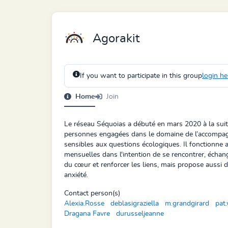
Agorakit
If you want to participate in this group
login he
Home
Join
Le réseau Séquoias a débuté en mars 2020 à la suit
personnes engagées dans le domaine de l’accompa
sensibles aux questions écologiques. Il fonctionne 
mensuelles dans l'intention de se rencontrer, échang
du cœur et renforcer les liens, mais propose aussi des
anxiété.
Contact person(s)
Alexia.Rosse
deblasigraziella
m.grandgirard
pat
Dragana Favre
durusseljeanne