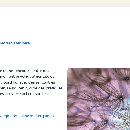
re
or
register here
.
e d’une rencontre entre des
gnement psychique/mentale et
aujourd'hui avec des rencontres
er, se soutenir, vivre des pratiques
 activités/ateliers sur l'éco-
.wegmann
aline.mullerguidetti