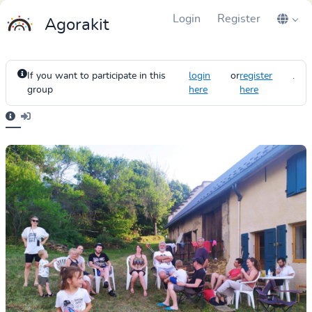
Login
Register
Agorakit
If you want to participate in this
login
or
register
.
group
here
here