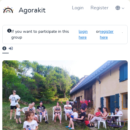
Login
Register
Agorakit
If you want to participate in this
login
or
register
.
group
here
here