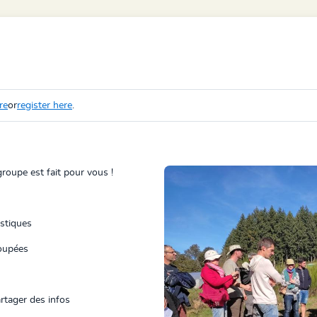
re
or
register here
.
roupe est fait pour vous !
istiques
oupées
artager des infos