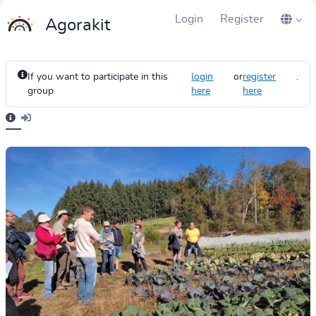
Login
Register
Agorakit
If you want to participate in this
login
or
register
.
group
here
here