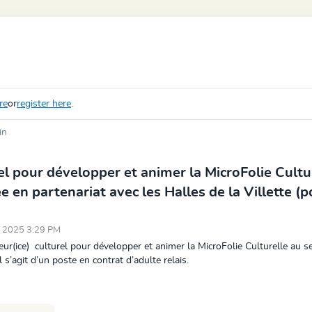
re
or
register here
.
in
el pour développer et animer la MicroFolie Cultu
e en partenariat avec les Halles de la Villette (
7, 2025 3:29 PM
eur(ice) culturel pour développer et animer la MicroFolie Culturelle au s
l s’agit d’un poste en contrat d’adulte relais.