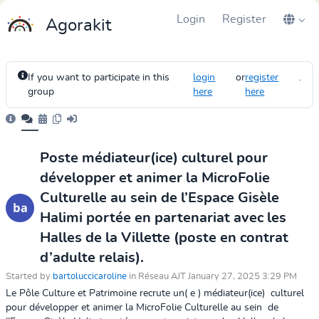
Login
Register
Agorakit
If you want to participate in this
login
or
register
.
group
here
here
Poste médiateur(ice) culturel pour
développer et animer la MicroFolie
Culturelle au sein de l’Espace Gisèle
Halimi portée en partenariat avec les
Halles de la Villette (poste en contrat
d’adulte relais).
Started by
bartoluccicaroline
in Réseau AJT January 27, 2025 3:29 PM
Le Pôle Culture et Patrimoine recrute un( e ) médiateur(ice) culturel
pour développer et animer la MicroFolie Culturelle au sein de