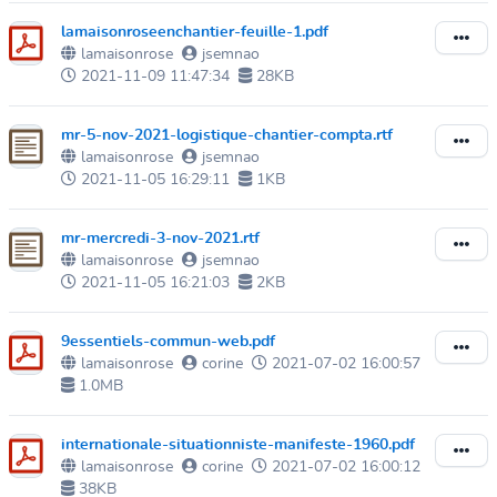
lamaisonroseenchantier-feuille-1.pdf
lamaisonrose
jsemnao
2021-11-09 11:47:34
28KB
mr-5-nov-2021-logistique-chantier-compta.rtf
lamaisonrose
jsemnao
2021-11-05 16:29:11
1KB
mr-mercredi-3-nov-2021.rtf
lamaisonrose
jsemnao
2021-11-05 16:21:03
2KB
9essentiels-commun-web.pdf
lamaisonrose
corine
2021-07-02 16:00:57
1.0MB
internationale-situationniste-manifeste-1960.pdf
lamaisonrose
corine
2021-07-02 16:00:12
38KB