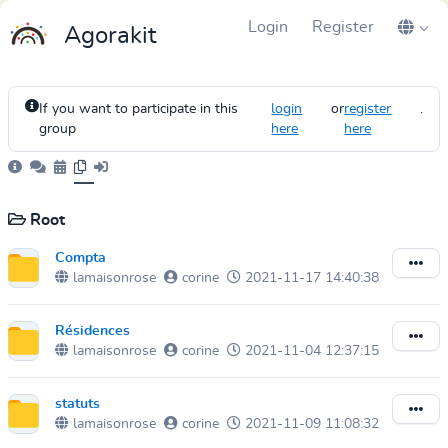
Login
Register
Agorakit
If you want to participate in this
login
or
register
.
group
here
here
Root
Compta
lamaisonrose
corine
2021-11-17 14:40:38
Résidences
lamaisonrose
corine
2021-11-04 12:37:15
statuts
lamaisonrose
corine
2021-11-09 11:08:32