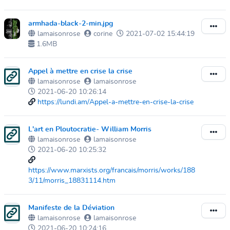
armhada-black-2-min.jpg
lamaisonrose
corine
2021-07-02 15:44:19
1.6MB
Appel à mettre en crise la crise
lamaisonrose
lamaisonrose
2021-06-20 10:26:14
https://lundi.am/Appel-a-mettre-en-crise-la-crise
L'art en Ploutocratie- William Morris
lamaisonrose
lamaisonrose
2021-06-20 10:25:32
https://www.marxists.org/francais/morris/works/188
3/11/morris_18831114.htm
Manifeste de la Déviation
lamaisonrose
lamaisonrose
2021-06-20 10:24:16