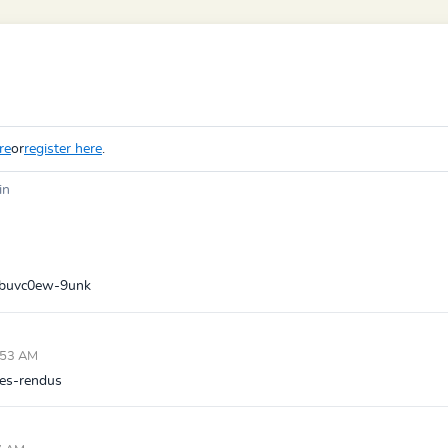
re
or
register here
.
in
vm7buvc0ew-9unk
:53 AM
ptes-rendus