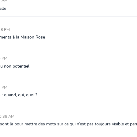
7 AM
alle
18 PM
ements à la Maison Rose
5 PM
u non potentiel
4 PM
 : quand, qui, quoi ?
0:38 AM
là pour mettre des mots sur ce qui n’est pas toujours visible et perme