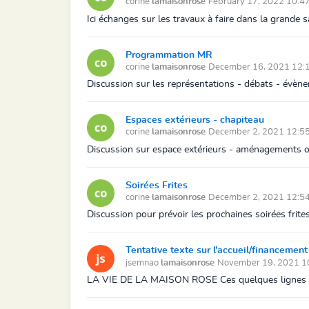
corine
lamaisonrose
February 17, 2022 10:4
Ici échanges sur les travaux à faire dans la grande s
Programmation MR
corine
lamaisonrose
December 16, 2021 12:
Discussion sur les représentations - débats - évèn
Espaces extérieurs - chapiteau
corine
lamaisonrose
December 2, 2021 12:5
Discussion sur espace extérieurs - aménagements o
Soirées Frites
corine
lamaisonrose
December 2, 2021 12:5
Discussion pour prévoir les prochaines soirées frites
Tentative texte sur l'accueil/financement
jsemnao
lamaisonrose
November 19, 2021 1
LA VIE DE LA MAISON ROSE Ces quelques lignes sont 