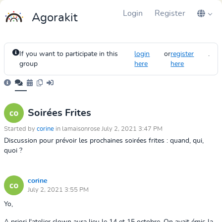
Login
Register
Agorakit
If you want to participate in this
login
or
register
.
group
here
here
Soirées Frites
Started by
corine
in lamaisonrose July 2, 2021 3:47 PM
Discussion pour prévoir les prochaines soirées frites : quand, qui,
quoi ?
corine
July 2, 2021 3:55 PM
Yo,