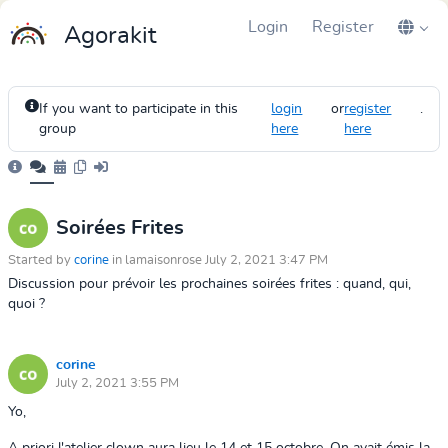
Login
Register
Agorakit
If you want to participate in this
login
or
register
.
group
here
here
Soirées Frites
Started by
corine
in lamaisonrose July 2, 2021 3:47 PM
Discussion pour prévoir les prochaines soirées frites : quand, qui,
quoi ?
corine
July 2, 2021 3:55 PM
Yo,