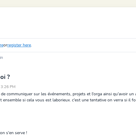
re
or
register here
.
in
oi ?
1 3:26 PM
ais de communiquer sur les événements, projets et l'orga ainsi qu'avoir un
 ensemble si cela vous est laborieux. c'est une tentative on verra si il f
'on s'en serve !