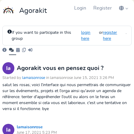
Login
Register
Agorakit
If you want to participate in this
login
or
register
.
group
here
here
Agorakit vous en pensez quoi ?
Started by
lamaisonrose
in lamaisonrose June 15, 2021 3:26 PM
salut les rosas; voici l'interface qui nous permettrais de communiquer
sur les événements, projets et l'orga ainsi qu'avoir un agenda de
référence. tenter d'appréhender l'outil ou alors on le feras un
moment ensemble si cela vous est laborieux. c'est une tentative on
verra si il fonctionne. bye
lamaisonrose
June 17, 2021 5:23 PM