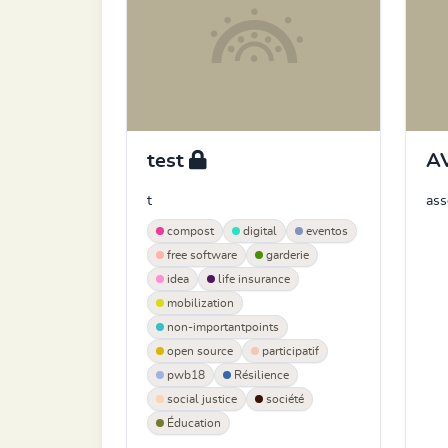
test
A
t
ass
compost
digital
eventos
free software
garderie
idea
life insurance
mobilization
non-importantpoints
open source
participatif
pwb18
Résilience
social justice
société
Éducation