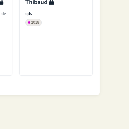
Thibaud
e de
qds
2018