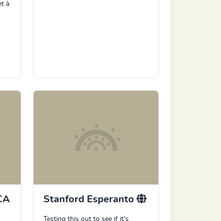
et à
CA
Stanford Esperanto
Testing this out to see if it's