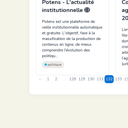
Potens - L'actualité
Co
institutionnelle
ag
2
Potens est une plateforme de
veille institutionnelle automatique
L’e
et gratuite. L'objectif, face à la
Ill
massification de la production de
dyn
contenus en ligne, de mieux
cro
comprendre l'évolution des
arb
politiqu...
l’a
(urb
politique
‹
1
2
...
128
129
130
131
132
133
1