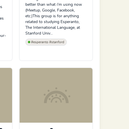
better than what i'm using now
és
(Meetup, Google, Facebook,
etc.)This group is for anything
res
related to studying Esperanto,
The International Language, at
Stanford Univ...
our-
#esperanto #stanford