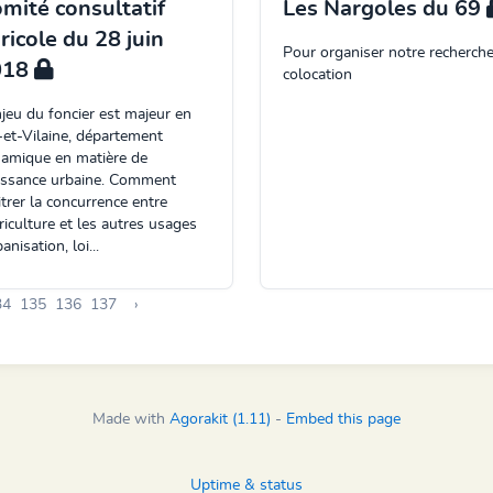
mité consultatif
Les Nargoles du 69
ricole du 28 juin
Pour organiser notre recherch
018
colocation
njeu du foncier est majeur en
e-et-Vilaine, département
amique en matière de
issance urbaine. Comment
itrer la concurrence entre
griculture et les autres usages
anisation, loi...
34
135
136
137
›
Made with
Agorakit (1.11)
-
Embed this page
Uptime & status