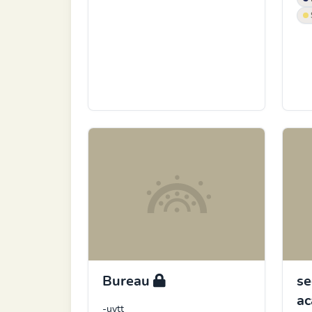
Bureau
se
a
-uytt