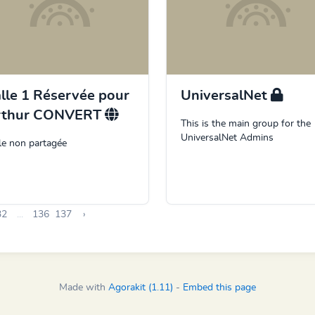
lle 1 Réservée pour
UniversalNet
rthur CONVERT
This is the main group for the
UniversalNet Admins
le non partagée
32
...
136
137
›
Made with
Agorakit (1.11)
-
Embed this page