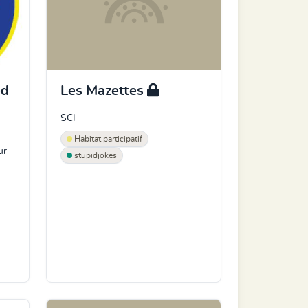
éd
Les Mazettes
SCI
Habitat participatif
ur
stupidjokes