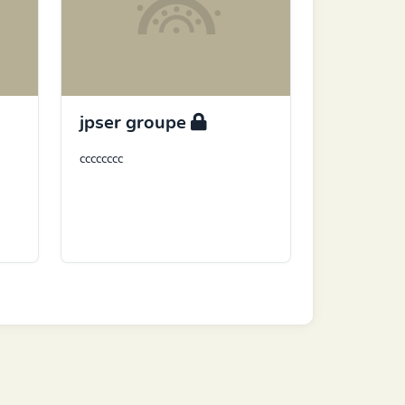
jpser groupe
cccccccc