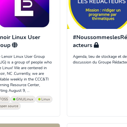
noir Linux User
#NoussommeslesR
roup
acteurs
 Lenoir Linux User Group
Agenda, lieu de stockage et de
UG) is a group of people who
discussion du Groupe Rédacte
e Linux! We are centered in
oir, NC .Currently, we are
ilable weekly in the CCC&TI
rning Resource Center,
rting August 9, ...
FOSS
GNU/Linux
Linux
open source