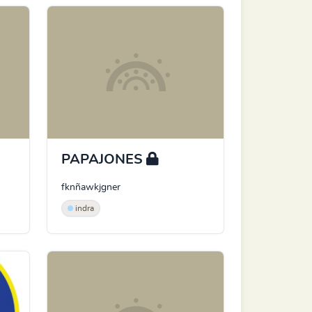
PAPAJONES
fknñawkjgner
indra