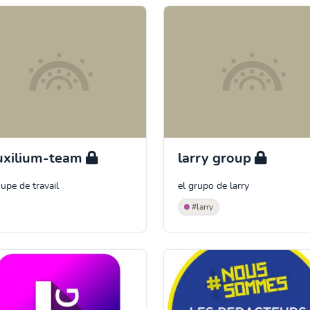
uxilium-team
larry group
upe de travail
el grupo de larry
#larry