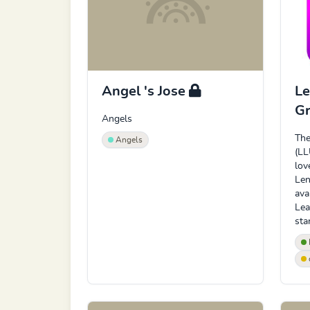
Angel 's Jose
Le
G
Angels
The
Angels
(LL
lov
Len
ava
Lea
sta