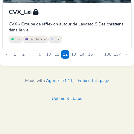
CVX_Lsi
CVX - Groupe de réflexion autour de Laudato SiDes chrétiens
dans la vie !
cvx
Laudato Si
LSi
‹
1
2
...
9
10
11
12
13
14
15
...
136
137
›
Made with
Agorakit (1.11)
-
Embed this page
Uptime & status