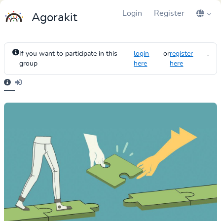
Login
Register
Agorakit
If you want to participate in this
login
or
register
.
group
here
here