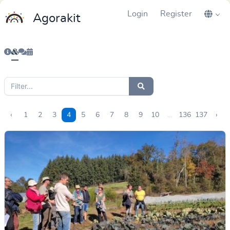
Login
Register
Agorakit
‹
1
2
3
4
5
6
7
8
9
10
...
136
137
›