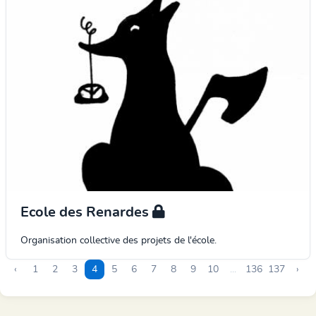
Ecole des Renardes
Organisation collective des projets de l'école.
‹
1
2
3
4
5
6
7
8
9
10
...
136
137
›