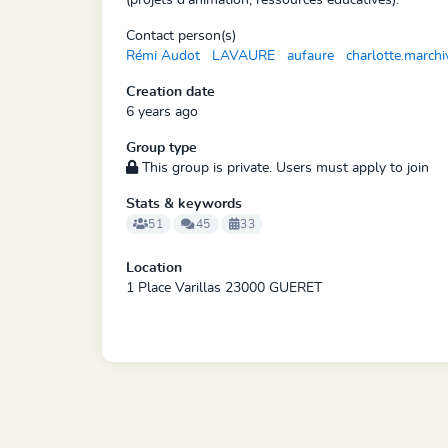
(projets d'animation, ressources éducatives).
Contact person(s)
Rémi Audot
LAVAURE
aufaure
charlotte.marchi
Creation date
6 years ago
Group type
This group is private. Users must apply to join
Stats & keywords
51
45
33
Location
1 Place Varillas 23000 GUERET