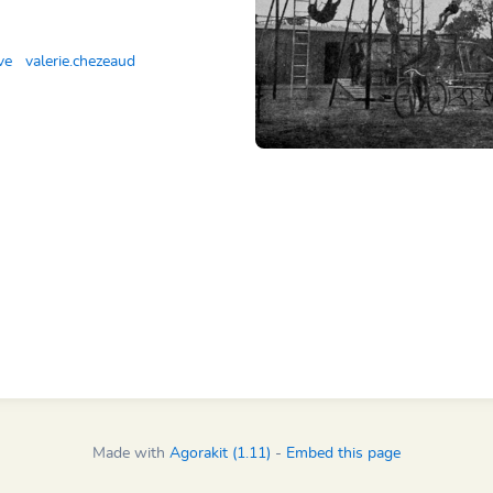
ve
valerie.chezeaud
Made with
Agorakit (1.11)
-
Embed this page