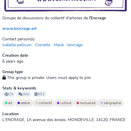
Groupe de discussions du collectif d'artistes de
l’Encrage
www.lencrage.art
Contact person(s)
isabelle.pellouin
Crevette
Marie
lencrage
Creation date
6 years ago
Group type
This group is private. Users must apply to join
Stats & keywords
26
300
652
art
atelier
collectif
culture
mutualisé
sérigraphie
Location
L'ENCRAGE, 1A avenue des écoles, MONDEVILLE, 14120, FRANCE