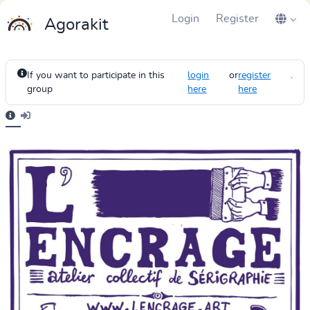
Login
Register
Agorakit
If you want to participate in this
login
or
register
.
group
here
here